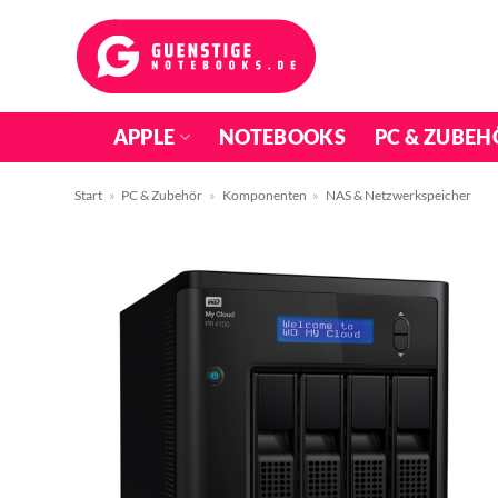
Zum
Inhalt
springen
APPLE
NOTEBOOKS
PC & ZUBEH
Start
»
PC & Zubehör
»
Komponenten
»
NAS & Netzwerkspeicher