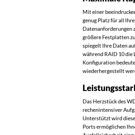
Mit einer beeindruck
genug Platz für all Ih
Datenanforderungen zu
größere Festplatten z
spiegelt Ihre Daten au
während RAID 10 die 
Konfiguration bedeute
wiederhergestellt wer
Leistungssta
Das Herzstück des WD 
rechenintensiver Aufga
Unterstützt wird diese
Ports ermöglichen Ihn