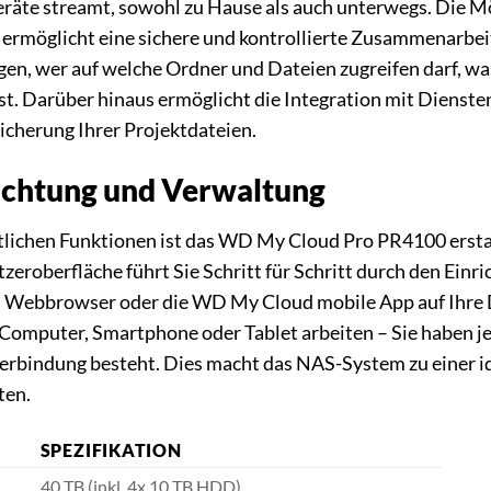
Geräte streamt, sowohl zu Hause als auch unterwegs. Die M
 ermöglicht eine sichere und kontrollierte Zusammenarbei
gen, wer auf welche Ordner und Dateien zugreifen darf, 
t. Darüber hinaus ermöglicht die Integration mit Dienste
icherung Ihrer Projektdateien.
richtung und Verwaltung
ttlichen Funktionen ist das WD My Cloud Pro PR4100 ersta
eroberfläche führt Sie Schritt für Schritt durch den Einr
 Webbrowser oder die WD My Cloud mobile App auf Ihre D
 Computer, Smartphone oder Tablet arbeiten – Sie haben jed
verbindung besteht. Dies macht das NAS-System zu einer id
ten.
SPEZIFIKATION
40 TB (inkl. 4x 10 TB HDD)