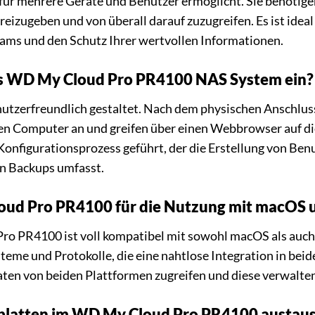
 für mehrere Geräte und Benutzer ermöglicht. Sie benötigen
 freizugeben und von überall darauf zuzugreifen. Es ist ide
ms und den Schutz Ihrer wertvollen Informationen.
as WD My Cloud Pro PR4100 NAS System ein?
enutzerfreundlich gestaltet. Nach dem physischen Anschlu
hren Computer an und greifen über einen Webbrowser auf d
Konfigurationsprozess geführt, der die Erstellung von Ben
on Backups umfasst.
loud Pro PR4100 für die Nutzung mit macOS
ro PR4100 ist voll kompatibel mit sowohl macOS als auc
teme und Protokolle, die eine nahtlose Integration in be
aten von beiden Plattformen zugreifen und diese verwalten
tplatten im WD My Cloud Pro PR4100 austau