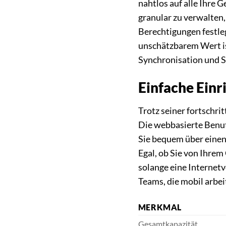
nahtlos auf alle Ihre 
granular zu verwalten,
Berechtigungen festle
unschätzbarem Wert is
Synchronisation und S
Einfache Ein
Trotz seiner fortschri
Die webbasierte Benutz
Sie bequem über einen
Egal, ob Sie von Ihrem
solange eine Internet
Teams, die mobil arbei
MERKMAL
Gesamtkapazität