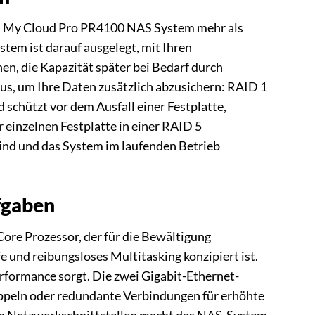
WD My Cloud Pro PR4100 NAS System mehr als
stem ist darauf ausgelegt, mit Ihren
n, die Kapazität später bei Bedarf durch
us, um Ihre Daten zusätzlich abzusichern: RAID 1
d schützt vor dem Ausfall einer Festplatte,
r einzelnen Festplatte in einer RAID 5
sind und das System im laufenden Betrieb
fgaben
re Prozessor, der für die Bewältigung
 und reibungsloses Multitasking konzipiert ist.
erformance sorgt. Die zwei Gigabit-Ethernet-
oppeln oder redundante Verbindungen für erhöhte