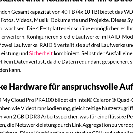
enden Gesamtkapazität von 40 TB (4x 10 TB) bietet das 
re Fotos, Videos, Musik, Dokumente und Projekte. Dieses Sy
 wachsen. Die 4 Festplatteneinschübe ermöglichen es Ihne
u erweitern. Konfigurieren Sie die Laufwerke im RAID-Mod
f zwei Laufwerke, RAID 5 verteilt sie auf drei Laufwerke un
Leistung und
Sicherheit
kombiniert. Selbst der Ausfall eine
t kein Datenverlust, da die Daten redundant gespeichert 
den kann.
rke Hardware für anspruchsvolle Au
My Cloud Pro PR4100 bildet ein Intel® Celeron® Quad-Co
ben wie Videotranskodierung, gleichzeitige Nutzerzugriffe
r von 2 GB DDR3 Arbeitsspeicher, was für eine flüssige P
en, die Netzwerkleistung durch Link Aggregation zu verd