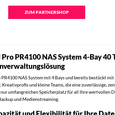
ZUM PARTNERSHOP
Pro PR4100 NAS System 4-Bay 40 TB
enverwaltungslösung
PR4100 NAS System mit 4 Bays und bereits bestückt mit
 Kreativprofis und kleine Teams, die eine zuverlässige, ze
t nur umfangreichen Speicherplatz für all Ihre wertvollen 
Backup und Medienstreaming.
zität und Flexibilität für Ihre Dat