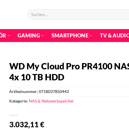
Suchen
nach:
ÖR
GAMING
SMARTPHONE
TV & AUDI
WD My Cloud Pro PR4100 NAS 
4x 10 TB HDD
Artikelnummer:
0718037850443
Kategorie:
NAS & Netzwerkspeicher
3.032,11
€