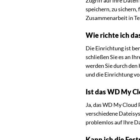
Zugriff auf Ihre Daten
speichern, zu sichern,
Zusammenarbeit in Tea
Wie richte ich d
Die Einrichtung ist b
schließen Sie es an I
werden Sie durch den 
und die Einrichtung v
Ist das WD My C
Ja, das WD My Cloud P
verschiedene Dateisys
problemlos auf Ihre D
Kann ich die Fes