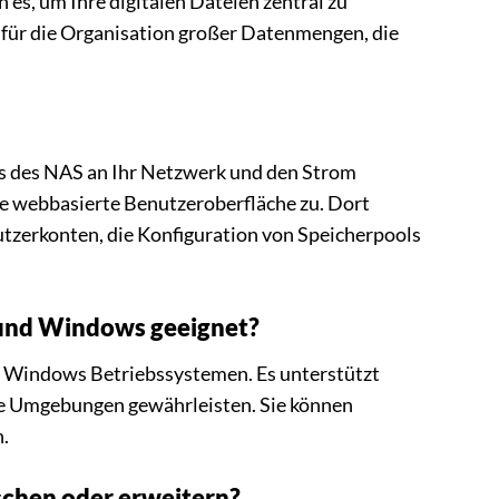
 es, um Ihre digitalen Dateien zentral zu
al für die Organisation großer Datenmengen, die
ss des NAS an Ihr Netzwerk und den Strom
ie webbasierte Benutzeroberfläche zu. Dort
utzerkonten, die Konfiguration von Speicherpools
 und Windows geeignet?
h Windows Betriebssystemen. Es unterstützt
ide Umgebungen gewährleisten. Sie können
.
schen oder erweitern?