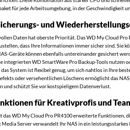
zurichten. Diese Kombination aus starker CPU und schnel
paket für jede Arbeitsumgebung, in der Geschwindigkeit un
icherungs- und Wiederherstellung
vollen Daten hat oberste Priorität. Das WD My Cloud Pro 
zustellen, dass Ihre Informationen immer sicher sind. Sie
NAS-Geräte können ebenfalls untereinander gesichert werd
die integrierten WD SmartWare Pro Backup-Tools nutzen o
as System ist flexibel genug, um sich nahtlos in Ihre bes
efekts oder versehentlichen Löschens ermöglicht das NAS 
n und schützt Sie vor kostspieligem Datenverlust.
nktionen für Kreativprofis und Tea
tet das WD My Cloud Pro PR4100 erweiterte Funktionen, die
x Media Server verwandelt Ihr NAS in ein leistungsstarkes