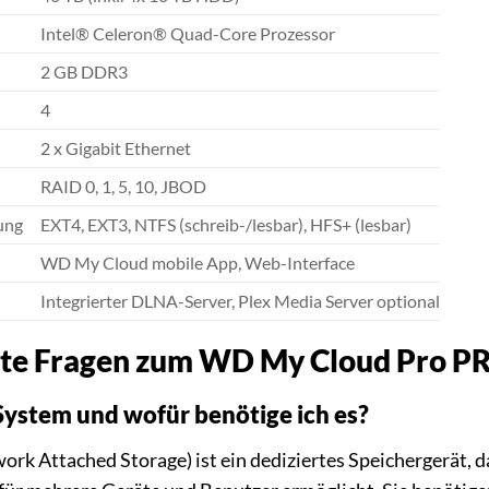
Intel® Celeron® Quad-Core Prozessor
2 GB DDR3
4
2 x Gigabit Ethernet
RAID 0, 1, 5, 10, JBOD
ung
EXT4, EXT3, NTFS (schreib-/lesbar), HFS+ (lesbar)
WD My Cloud mobile App, Web-Interface
Integrierter DLNA-Server, Plex Media Server optional
llte Fragen zum WD My Cloud Pro 
System und wofür benötige ich es?
rk Attached Storage) ist ein dediziertes Speichergerät, 