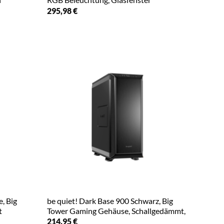
295,98
€
, Big
be quiet! Dark Base 900 Schwarz, Big
t
Tower Gaming Gehäuse, Schallgedämmt,
214,95
€