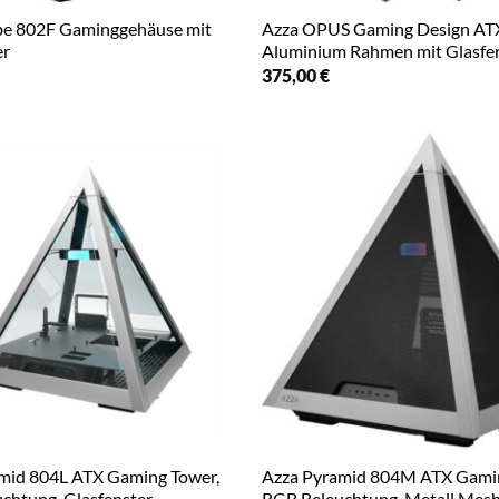
e 802F Gaminggehäuse mit
Azza OPUS Gaming Design ATX
er
Aluminium Rahmen mit Glasfe
375,00
€
mid 804L ATX Gaming Tower,
Azza Pyramid 804M ATX Gamin
chtung, Glasfenster
RGB Beleuchtung, Metall Mes