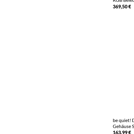
369,50
€
be quiet!
Gehäuse S
163,99
€