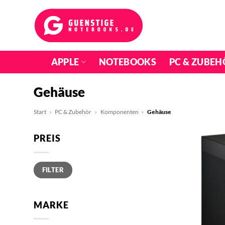
Zum
Inhalt
springen
APPLE
NOTEBOOKS
PC & ZUBEH
Gehäuse
Start
»
PC & Zubehör
»
Komponenten
»
Gehäuse
PREIS
Min.
Max.
FILTER
Preis
Preis
MARKE