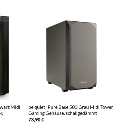
hwarz Midi
be quiet! Pure Base 500 Grau Midi Tower
r,
Gaming Gehäuse, schallgedämmt
73,90
€