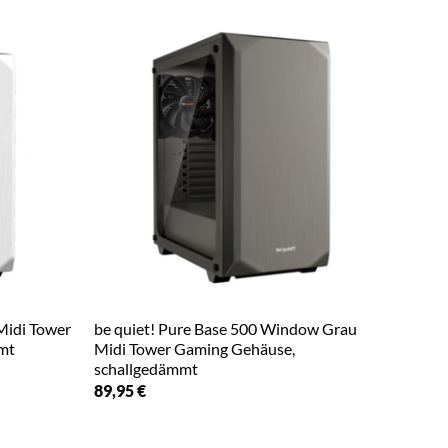
Midi Tower
be quiet! Pure Base 500 Window Grau
mt
Midi Tower Gaming Gehäuse,
schallgedämmt
89,95
€