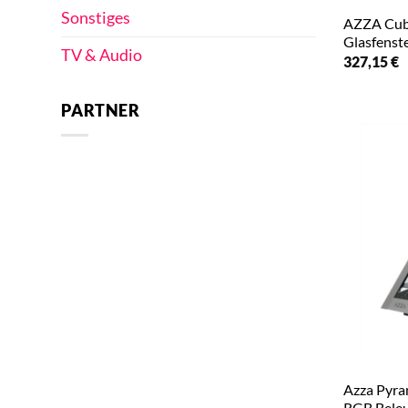
Sonstiges
AZZA Cub
Glasfenst
TV & Audio
327,15
€
PARTNER
Azza Pyra
RGB Beleu