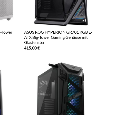
-Tower
ASUS ROG HYPERION GR701 RGB E-
ATX Big-Tower Gaming Gehäuse mit
Glasfenster
415,00
€