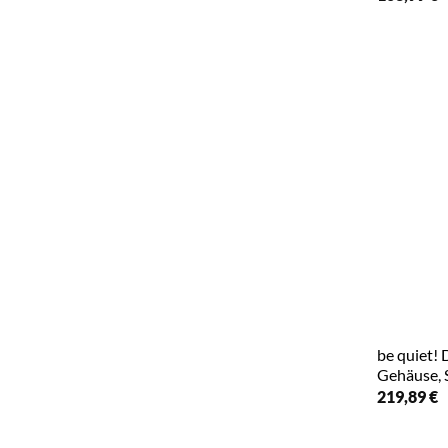
be quiet! 
Gehäuse, 
219,89
€