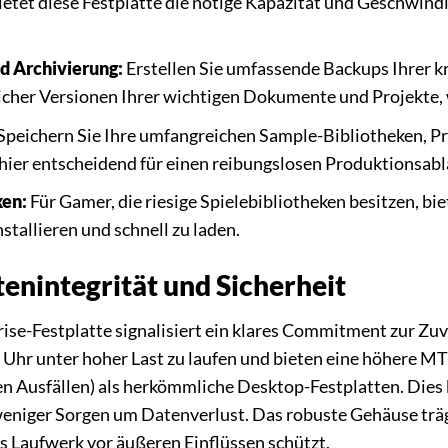
ietet diese Festplatte die nötige Kapazität und Geschwindi
d Archivierung:
Erstellen Sie umfassende Backups Ihrer kr
cher Versionen Ihrer wichtigen Dokumente und Projekte, w
Speichern Sie Ihre umfangreichen Sample-Bibliotheken, P
 hier entscheidend für einen reibungslosen Produktionsabl
en:
Für Gamer, die riesige Spielebibliotheken besitzen, biet
nstallieren und schnell zu laden.
nintegrität und Sicherheit
ise-Festplatte signalisiert ein klares Commitment zur Zuv
e Uhr unter hoher Last zu laufen und bieten eine höhere 
n Ausfällen) als herkömmliche Desktop-Festplatten. Dies b
eniger Sorgen um Datenverlust. Das robuste Gehäuse trägt
s Laufwerk vor äußeren Einflüssen schützt.