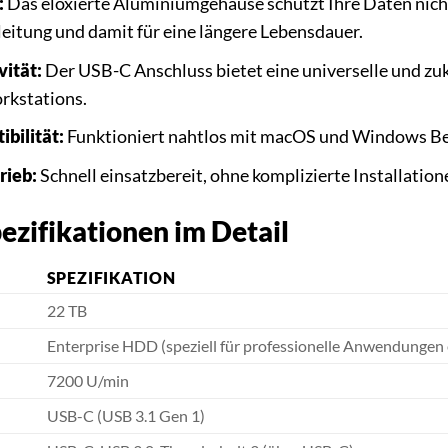
:
Das eloxierte Aluminiumgehäuse schützt Ihre Daten nicht 
eitung und damit für eine längere Lebensdauer.
ität:
Der USB-C Anschluss bietet eine universelle und z
kstations.
bilität:
Funktioniert nahtlos mit macOS und Windows Be
rieb:
Schnell einsatzbereit, ohne komplizierte Installation
ezifikationen im Detail
SPEZIFIKATION
22 TB
Enterprise HDD (speziell für professionelle Anwendungen 
7200 U/min
USB-C (USB 3.1 Gen 1)