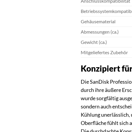
Anschlusskompatibilität
Betriebssystemkompatibi
Gehäusematerial
Abmessungen (ca.)
Gewicht (ca.)
Mitgeliefertes Zubehör
Konzipiert fü
Die SanDisk Professio
durch ihre äußere Ers
wurde sorgfältig ausge
sondern auch entscheid
Kühlung unerlässlich,
Oberfläche fühlt sich
Die durchdachte Konstr