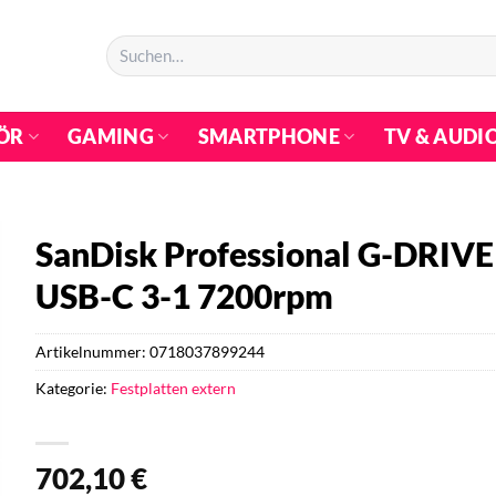
Suchen
nach:
ÖR
GAMING
SMARTPHONE
TV & AUDI
SanDisk Professional G-DRIVE 
USB-C 3-1 7200rpm
Artikelnummer:
0718037899244
Kategorie:
Festplatten extern
702,10
€