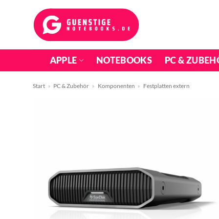
Zum
Inhalt
springen
APPLE
NOTEBOOKS
PC & ZUBEH
Start
»
PC & Zubehör
»
Komponenten
»
Festplatten extern