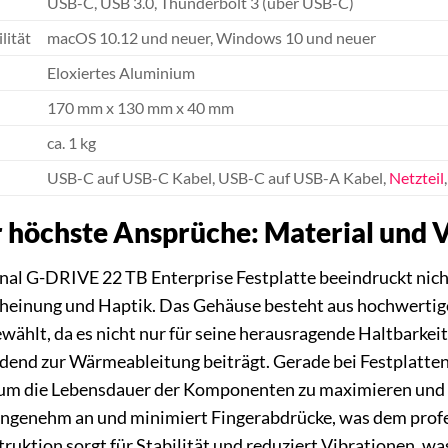
USB-C, USB 3.0, Thunderbolt 3 (über USB-C)
lität
macOS 10.12 und neuer, Windows 10 und neuer
Eloxiertes Aluminium
170 mm x 130 mm x 40 mm
ca. 1 kg
USB-C auf USB-C Kabel, USB-C auf USB-A Kabel,
Netzteil
r höchste Ansprüche: Material und 
nal G-DRIVE 22 TB Enterprise Festplatte beeindruckt nich
cheinung und Haptik. Das Gehäuse besteht aus hochwertig
wählt, da es nicht nur für seine herausragende Haltbarkei
end zur Wärmeableitung beiträgt. Gerade bei Festplatten, d
 um die Lebensdauer der Komponenten zu maximieren und 
 angenehm an und minimiert Fingerabdrücke, was dem profe
uktion sorgt für Stabilität und reduziert Vibrationen, was