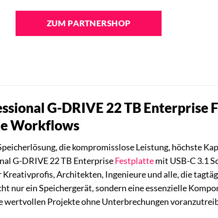
ZUM PARTNERSHOP
ssional G-DRIVE 22 TB Enterprise Fe
le Workflows
Speicherlösung, die kompromisslose Leistung, höchste Kapa
onal G-DRIVE 22 TB Enterprise
Festplatte
mit USB-C 3.1 Sc
 Kreativprofis, Architekten, Ingenieure und alle, die tag
icht nur ein Speichergerät, sondern eine essenzielle Komp
hre wertvollen Projekte ohne Unterbrechungen voranzutrei