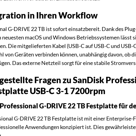
gration in Ihren Workflow
nal G-DRIVE 22 TB ist sofort einsatzbereit. Dank des Plug
n neuesten macOS und Windows Betriebssystemen lässt sich
ren. Die mitgelieferten Kabel (USB-C auf USB-C und USB-C a
zahl von Geräten verbinden können, unabhängig davon, ob 
gen. Das externe Netzteil sorgt für eine stabile Stromver
gestellte Fragen zu SanDisk Profes
stplatte USB-C 3-1 7200rpm
k Professional G-DRIVE 22 TB Festplatte für 
sional G-DRIVE 22 TB Festplatte ist mit einer Enterprise-Fe
ssionelle Anwendungen konzipiert ist. Dies gewährleistet 
.