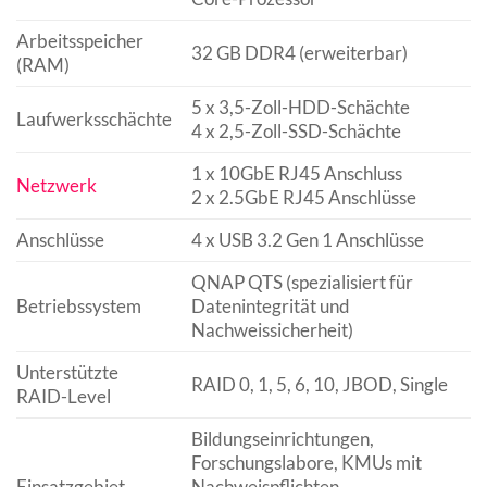
Arbeitsspeicher
32 GB DDR4 (erweiterbar)
(RAM)
5 x 3,5-Zoll-HDD-Schächte
Laufwerksschächte
4 x 2,5-Zoll-SSD-Schächte
1 x 10GbE RJ45 Anschluss
Netzwerk
2 x 2.5GbE RJ45 Anschlüsse
Anschlüsse
4 x USB 3.2 Gen 1 Anschlüsse
QNAP QTS (spezialisiert für
Betriebssystem
Datenintegrität und
Nachweissicherheit)
Unterstützte
RAID 0, 1, 5, 6, 10, JBOD, Single
RAID-Level
Bildungseinrichtungen,
Forschungslabore, KMUs mit
Einsatzgebiet
Nachweispflichten,