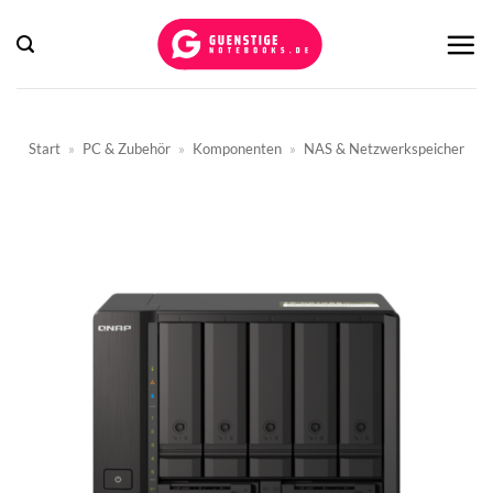
Zum
Inhalt
springen
Start
»
PC & Zubehör
»
Komponenten
»
NAS & Netzwerkspeicher