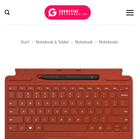
Zum
Inhalt
springen
Start
»
Notebook & Tablet
»
Notebook
»
Notebooks