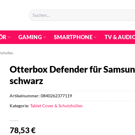
Suchen
nach:
ÖR
GAMING
SMARTPHONE
TV & AUDI
utzhüllen
Otterbox Defender für Samsun
schwarz
Artikelnummer:
0840262377119
Kategorie:
Tablet Cover & Schutzhüllen
78,53
€