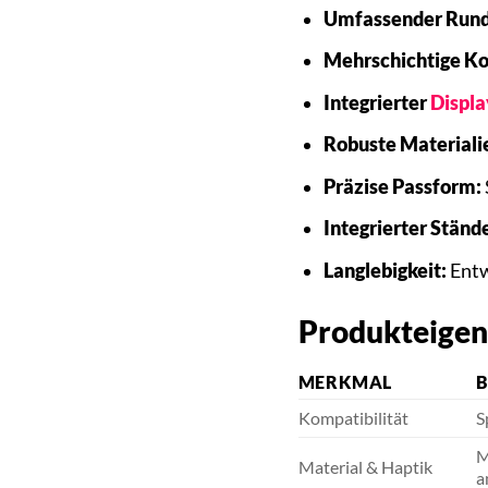
Umfassender Run
Mehrschichtige Ko
Integrierter
Displa
Robuste Materiali
Präzise Passform:
Integrierter Stände
Langlebigkeit:
Entw
Produkteigen
MERKMAL
B
Kompatibilität
S
M
Material & Haptik
a