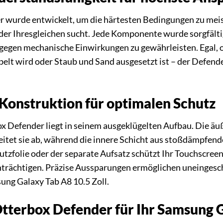
 wurde entwickelt, um die härtesten Bedingungen zu meis
er Ihresgleichen sucht. Jede Komponente wurde sorgfälti
egen mechanische Einwirkungen zu gewährleisten. Egal, ob 
lt wird oder Staub und Sand ausgesetzt ist – der Defender
Konstruktion für optimalen Schutz
ox Defender liegt in seinem ausgeklügelten Aufbau. Die ä
eitet sie ab, während die innere Schicht aus stoßdämpfe
utzfolie oder der separate Aufsatz schützt Ihr Touchscree
nträchtigen. Präzise Aussparungen ermöglichen uneingeschr
ung Galaxy Tab A8 10.5 Zoll.
Otterbox Defender für Ihr Samsung 