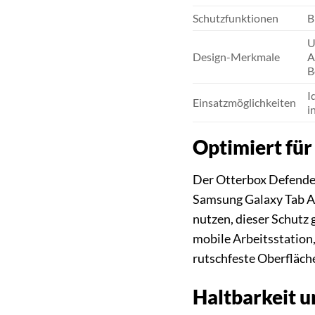
Schutzfunktionen
B
U
Design-Merkmale
A
B
I
Einsatzmöglichkeiten
i
Optimiert für
Der Otterbox Defender i
Samsung Galaxy Tab A8
nutzen, dieser Schutz g
mobile Arbeitsstation,
rutschfeste Oberfläche
Haltbarkeit 