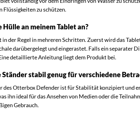
ablet vollständig vor dem Eindringen von Wasser zu schütze
 Flüssigkeiten zu schützen.
e Hülle an meinem Tablet an?
 in der Regel in mehreren Schritten. Zuerst wird das Tablet
ale darübergelegt und eingerastet. Falls ein separater Di
Eine detaillierte Anleitung liegt dem Produkt bei.
te Ständer stabil genug für verschiedene Bet
r des Otterbox Defender ist für Stabilität konzipiert und 
as ihn ideal für das Ansehen von Medien oder die Teilnahm
ßigen Gebrauch.