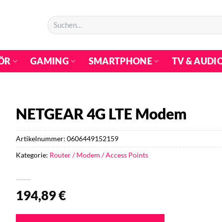
Suchen
nach:
ÖR
GAMING
SMARTPHONE
TV & AUDI
NETGEAR 4G LTE Modem
Artikelnummer:
0606449152159
Kategorie:
Router / Modem / Access Points
194,89
€