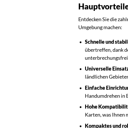
Hauptvorteil
Entdecken Sie die zah
Umgebung machen:
Schnelle und stabi
übertreffen, dank 
unterbrechungsfrei
Universelle Einsat
ländlichen Gebiete
Einfache Einrichtu
Handumdrehen in Be
Hohe Kompatibilit
Karten, was Ihnen m
Kompaktes und rob