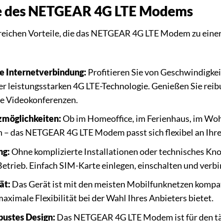
e des NETGEAR 4G LTE Modems
lreichen Vorteile, die das NETGEAR 4G LTE Modem zu eine
le Internetverbindung:
Profitieren Sie von Geschwindigke
der leistungsstarken 4G LTE-Technologie. Genießen Sie re
e Videokonferenzen.
zmöglichkeiten:
Ob im Homeoffice, im Ferienhaus, im Woh
n – das NETGEAR 4G LTE Modem passt sich flexibel an Ihre
ng:
Ohne komplizierte Installationen oder technisches 
trieb. Einfach SIM-Karte einlegen, einschalten und verbi
ät:
Das Gerät ist mit den meisten Mobilfunknetzen kompati
aximale Flexibilität bei der Wahl Ihres Anbieters bietet.
ustes Design:
Das NETGEAR 4G LTE Modem ist für den tägl