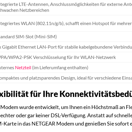
ntegrierte LTE-Antennen, Anschlussmöglichkeiten für externe Ant
chwachen Netzbereichen
ntegriertes WLAN (802.11n/g/b), schafft einen Hotspot für mehre
tandard SIM-Slot (Mini-SIM)
x Gigabit Ethernet LAN-Port für stabile kabelgebundene Verbind
PA/WPA2-PSK Verschlüsselung für Ihr WLAN-Netzwerk
xternes
Netzteil
(im Lieferumfang enthalten)
ompaktes und platzsparendes Design, ideal für verschiedene Eins
ibilität für Ihre Konnektivitätsbed
em wurde entwickelt, um Ihnen ein Höchstmaß an Flexibili
echter oder gar keiner DSL-Verfügung. Anstatt auf schnelle
IM-Karte in das NETGEAR Modem und genießen Sie sofort ei