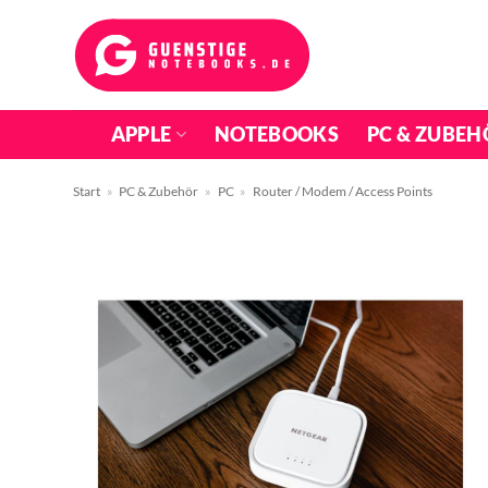
Zum
Inhalt
springen
APPLE
NOTEBOOKS
PC & ZUBEH
Start
»
PC & Zubehör
»
PC
»
Router / Modem / Access Points