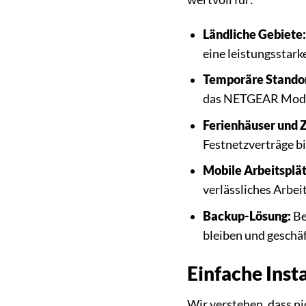
Ländliche Gebiete:
eine leistungsstarke
Temporäre Standor
das NETGEAR Modem 
Ferienhäuser und
Festnetzverträge b
Mobile Arbeitsplät
verlässliches Arbei
Backup-Lösung:
Be
bleiben und geschäft
Einfache Inst
Wir verstehen, dass n