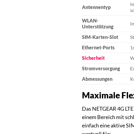
I
Antennentyp
s
WLAN-
I
Unterstützung
SIM-Karten-Slot
S
Ethernet-Ports
1
Sicherheit
W
Stromversorgung
E
Abmessungen
K
Maximale Flex
Das NETGEAR 4G LTE Mod
einem Bereich mit schl
einfach eine aktive S
wertvoll für: