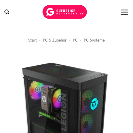
Zum
Inhalt
springen
Start
»
PC & Zubehör
»
PC
»
PC-Systeme