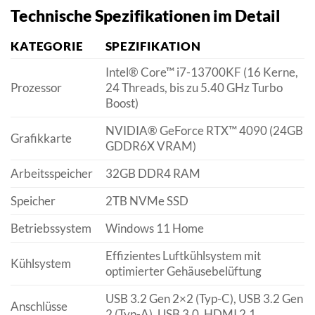
Technische Spezifikationen im Detail
KATEGORIE
SPEZIFIKATION
Intel® Core™ i7-13700KF (16 Kerne,
Prozessor
24 Threads, bis zu 5.40 GHz Turbo
Boost)
NVIDIA® GeForce RTX™ 4090 (24GB
Grafikkarte
GDDR6X VRAM)
Arbeitsspeicher
32GB DDR4 RAM
Speicher
2TB NVMe SSD
Betriebssystem
Windows 11 Home
Effizientes Luftkühlsystem mit
Kühlsystem
optimierter Gehäusebelüftung
USB 3.2 Gen 2×2 (Typ-C), USB 3.2 Gen
Anschlüsse
2 (Typ-A), USB 3.0, HDMI 2.1,