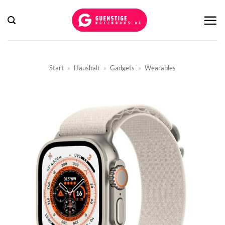
Zum
Inhalt
springen
Start
»
Haushalt
»
Gadgets
»
Wearables