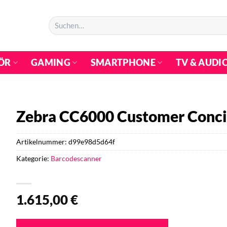
Suchen
nach:
ÖR
GAMING
SMARTPHONE
TV & AUDI
Zebra CC6000 Customer Conc
Artikelnummer:
d99e98d5d64f
Kategorie:
Barcodescanner
1.615,00
€