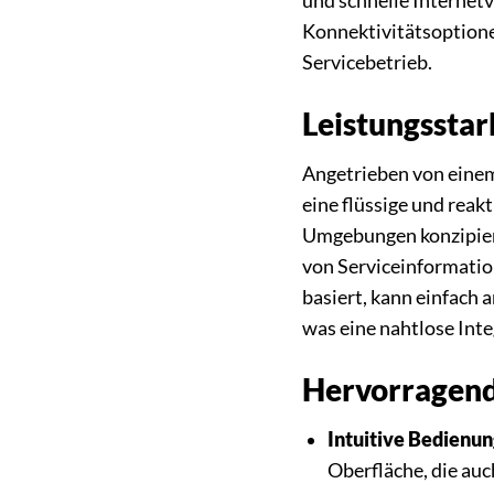
und schnelle Internetv
Konnektivitätsoption
Servicebetrieb.
Leistungsstar
Angetrieben von einem
eine flüssige und reak
Umgebungen konzipiert
von Serviceinformatio
basiert, kann einfach
was eine nahtlose Inte
Hervorragend
Intuitive Bedienun
Oberfläche, die au