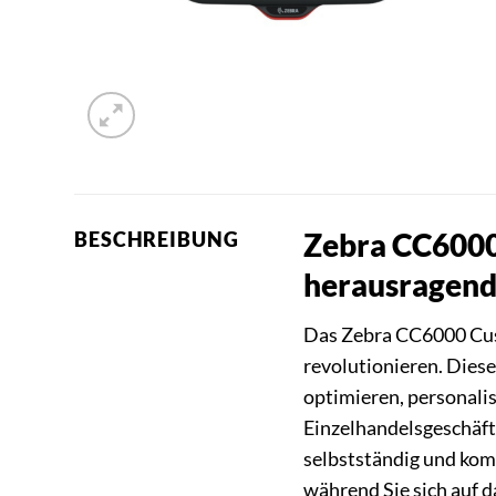
Zebra CC6000 
BESCHREIBUNG
herausragend
Das Zebra CC6000 Cust
revolutionieren. Dies
optimieren, personali
Einzelhandelsgeschäf
selbstständig und kom
während Sie sich auf d