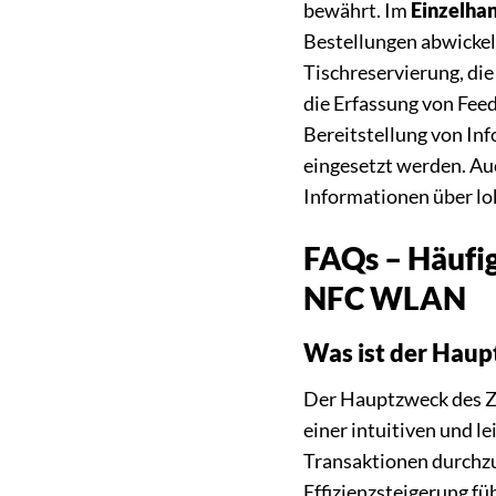
bewährt. Im
Einzelha
Bestellungen abwickeln
Tischreservierung, di
die Erfassung von Fee
Bereitstellung von In
eingesetzt werden. Au
Informationen über lo
FAQs – Häufig
NFC WLAN
Was ist der Hau
Der Hauptzweck des Ze
einer intuitiven und l
Transaktionen durchzu
Effizienzsteigerung füh