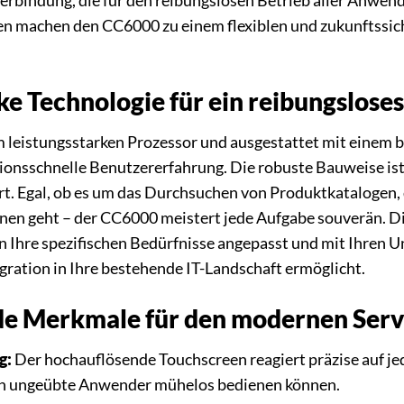
erbindung, die für den reibungslosen Betrieb aller Anwend
en machen den CC6000 zu einem flexiblen und zukunftssi
ke Technologie für ein reibungslose
 leistungsstarken Prozessor und ausgestattet mit einem b
tionsschnelle Benutzererfahrung. Die robuste Bauweise ist
. Egal, ob es um das Durchsuchen von Produktkatalogen,
nen geht – der CC6000 meistert jede Aufgabe souverän. Die
 an Ihre spezifischen Bedürfnisse angepasst und mit Ihr
gration in Ihre bestehende IT-Landschaft ermöglicht.
e Merkmale für den modernen Serv
g:
Der hochauflösende Touchscreen reagiert präzise auf je
ch ungeübte Anwender mühelos bedienen können.