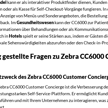
ndel
kann er als interaktiver Produktfinder dienen, Kunden
 oder als Kasse für Self-Checkout-Vorgänge fungieren. In
e Anzeige von Menüs und Sonderangeboten, die Bestellung 
dback. Im
Gesundheitswesen
kann der CC6000 zur Patiente
formationen über Behandlungen oder als Kommunikationsm
ch in
Hotels
spielt er seine Stärken aus, indem er Gästen d
kale Sehenswürdigkeiten abzurufen oder den Check-in-Pro
 gestellte Fragen zu Zebra CC6000
ptzweck des Zebra CC6000 Customer Concier
bra CC6000 Customer Concierge ist die Verbesserung des
eistungsstarken Self-Service-Plattform. Er ermöglicht Kun
führen und mit Ihrem Unternehmen zu interagieren, was 
rt.