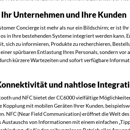
 Ihr Unternehmen und Ihre Kunden
mer Concierge ist mehr als nur ein Bildschirm; er ist Ihr 
los in Ihre bestehenden Systeme integriert werden kann. Er
t, sich zu informieren, Produkte zu recherchieren, Bestel
u einer spürbaren Entlastung Ihres Personals, sondern vor a
urch kürzere Wartezeiten und sofort verfügbare Informati
nnektivität und nahtlose Integrat
tooth und NFC bietet der CC6000 vielfältige Möglichkeite
he Kopplung mit mobilen Geräten Ihrer Kunden, beispielsw
n. NFC (Near Field Communication) eröffnet die Welt des 
s Austauschs von Informationen mit einem einfachen „Tippe