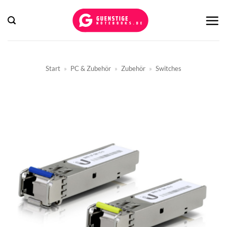
Zum
Inhalt
springen
Start
»
PC & Zubehör
»
Zubehör
»
Switches