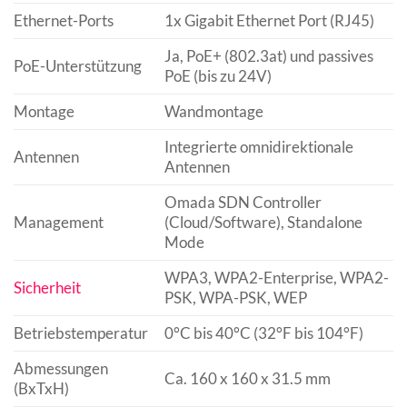
Ethernet-Ports
1x Gigabit Ethernet Port (RJ45)
Ja, PoE+ (802.3at) und passives
PoE-Unterstützung
PoE (bis zu 24V)
Montage
Wandmontage
Integrierte omnidirektionale
Antennen
Antennen
Omada SDN Controller
Management
(Cloud/Software), Standalone
Mode
WPA3, WPA2-Enterprise, WPA2-
Sicherheit
PSK, WPA-PSK, WEP
Betriebstemperatur
0°C bis 40°C (32°F bis 104°F)
Abmessungen
Ca. 160 x 160 x 31.5 mm
(BxTxH)