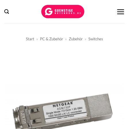
Zum
Inhalt
springen
Start
»
PC & Zubehör
»
Zubehör
»
Switches