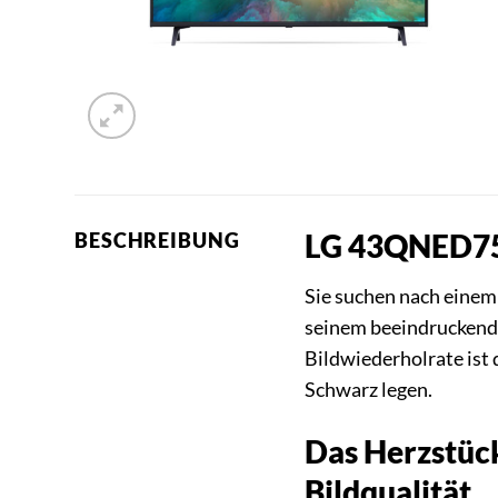
LG 43QNED756R
BESCHREIBUNG
Sie suchen nach einem
seinem beeindruckende
Bildwiederholrate ist 
Schwarz legen.
Das Herzstüc
Bildqualität