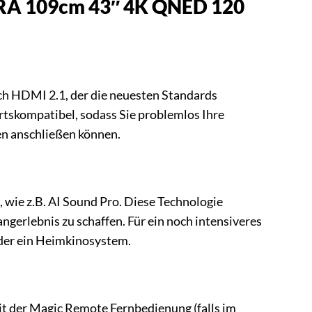
6RA 109cm 43″ 4K QNED 120
h HDMI 2.1, der die neuesten Standards
rtskompatibel, sodass Sie problemlos Ihre
en anschließen können.
wie z.B. AI Sound Pro. Diese Technologie
ngerlebnis zu schaffen. Für ein noch intensiveres
oder ein Heimkinosystem.
it der Magic Remote Fernbedienung (falls im