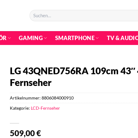
Suchen
nach:
ÖR
GAMING
SMARTPHONE
TV & AUDI
LG 43QNED756RA 109cm 43″ 
Fernseher
Artikelnummer:
8806084000910
Kategorie:
LCD-Fernseher
509,00
€