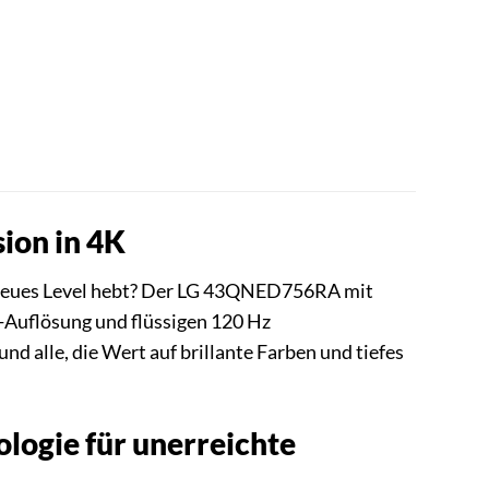
ion in 4K
n neues Level hebt? Der LG 43QNED756RA mit
-Auflösung und flüssigen 120 Hz
d alle, die Wert auf brillante Farben und tiefes
ogie für unerreichte