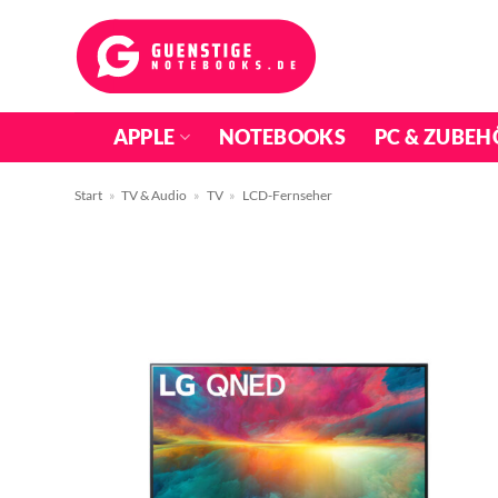
Zum
Inhalt
springen
APPLE
NOTEBOOKS
PC & ZUBEH
Start
»
TV & Audio
»
TV
»
LCD-Fernseher