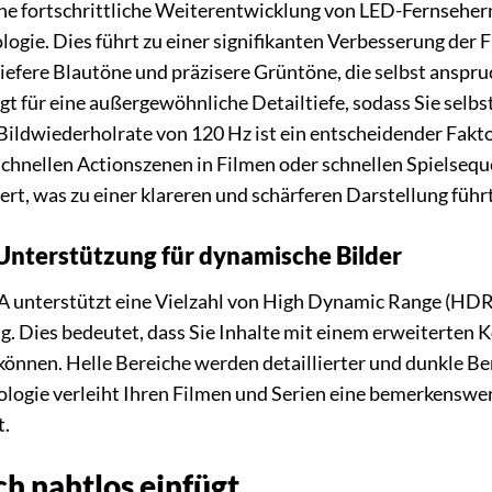
ne fortschrittliche Weiterentwicklung von LED-Fernsehe
gie. Dies führt zu einer signifikanten Verbesserung der Fa
iefere Blautöne und präzisere Grüntöne, die selbst anspr
gt für eine außergewöhnliche Detailtiefe, sodass Sie selbs
ildwiederholrate von 120 Hz ist ein entscheidender Faktor
chnellen Actionszenen in Filmen oder schnellen Spielseq
ert, was zu einer klareren und schärferen Darstellung führt
nterstützung für dynamische Bilder
nterstützt eine Vielzahl von High Dynamic Range (HD
 Dies bedeutet, dass Sie Inhalte mit einem erweiterten 
önnen. Helle Bereiche werden detaillierter und dunkle Ber
ologie verleiht Ihren Filmen und Serien eine bemerkenswer
t.
ch nahtlos einfügt