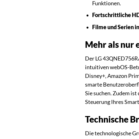
Funktionen.
Fortschrittliche 
Filme und Serien in
Mehr als nur e
Der LG 43QNED756RA is
intuitiven webOS-Betri
Disney+, Amazon Prime
smarte Benutzeroberflä
Sie suchen. Zudem ist
Steuerung Ihres Smar
Technische Br
Die technologische Gr