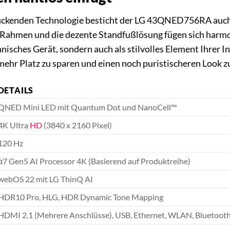
uckenden Technologie besticht der LG 43QNED756RA auch 
 Rahmen und die dezente Standfußlösung fügen sich harmo
chnisches Gerät, sondern auch als stilvolles Element Ihrer
ehr Platz zu sparen und einen noch puristischeren Look zu
DETAILS
QNED Mini LED mit Quantum Dot und NanoCell™
4K Ultra
HD
(3840 x 2160 Pixel)
120 Hz
α7 Gen5 AI Processor 4K (Basierend auf Produktreihe)
webOS 22 mit LG ThinQ AI
HDR10 Pro, HLG, HDR Dynamic Tone Mapping
HDMI 2.1 (Mehrere Anschlüsse), USB, Ethernet, WLAN, Bluetoot