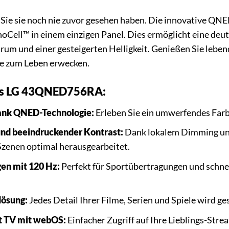
e Sie sie noch nie zuvor gesehen haben. Die innovative QN
ell™ in einem einzigen Panel. Dies ermöglicht eine deut
um und einer gesteigerten Helligkeit. Genießen Sie lebend
lte zum Leben erwecken.
es LG 43QNED756RA:
dank QNED-Technologie:
Erleben Sie ein umwerfendes Far
und beeindruckender Kontrast:
Dank lokalem Dimming und 
Szenen optimal herausgearbeitet.
en mit 120 Hz:
Perfekt für Sportübertragungen und schne
lösung:
Jedes Detail Ihrer Filme, Serien und Spiele wird ge
rt TV mit webOS:
Einfacher Zugriff auf Ihre Lieblings-St