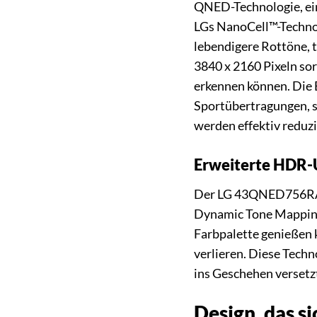
QNED-Technologie, ei
LGs NanoCell™-Technolo
lebendigere Rottöne, t
3840 x 2160 Pixeln sor
erkennen können. Die B
Sportübertragungen, s
werden effektiv reduzi
Erweiterte HDR-U
Der LG 43QNED756RA u
Dynamic Tone Mapping.
Farbpalette genießen k
verlieren. Diese Techn
ins Geschehen versetz
Design, das si