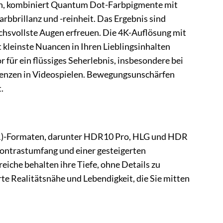
rn, kombiniert Quantum Dot-Farbpigmente mit
rbbrillanz und -reinheit. Das Ergebnis sind
uchsvollste Augen erfreuen. Die 4K-Auflösung mit
t kleinste Nuancen in Ihren Lieblingsinhalten
 für ein flüssiges Seherlebnis, insbesondere bei
uenzen in Videospielen. Bewegungsunschärfen
.
R)-Formaten, darunter HDR10 Pro, HLG und HDR
Kontrastumfang und einer gesteigerten
eiche behalten ihre Tiefe, ohne Details zu
te Realitätsnähe und Lebendigkeit, die Sie mitten