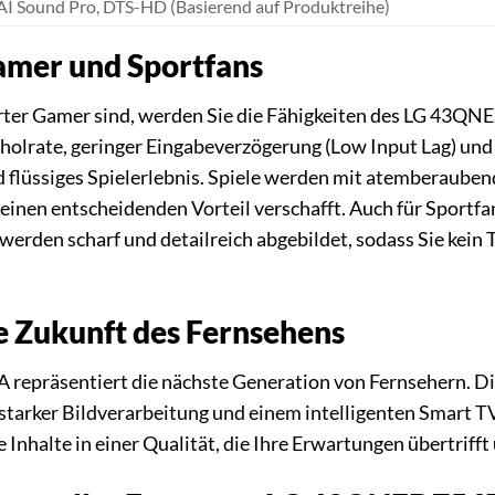
AI Sound Pro, DTS-HD (Basierend auf Produktreihe)
amer und Sportfans
rter Gamer sind, werden Sie die Fähigkeiten des LG 43Q
holrate, geringer Eingabeverzögerung (Low Input Lag) und
d flüssiges Spielerlebnis. Spiele werden mit atemberaube
 einen entscheidenden Vorteil verschafft. Auch für Sportfa
erden scharf und detailreich abgebildet, sodass Sie kei
die Zukunft des Fernsehens
epräsentiert die nächste Generation von Fernsehern. Di
sstarker Bildverarbeitung und einem intelligenten Smart T
e Inhalte in einer Qualität, die Ihre Erwartungen übertriff