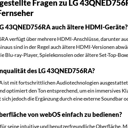
 gestellte Fragen zu LG 43QNED75
Fernseher
 LG 43QNED756RA auch ältere HDMI-Geräte?
RA verfügt über mehrere HDMI-Anschlüsse, darunter auc
hinaus sind in der Regel auch ältere HDMI-Versionen abwä
e Blu-ray-Player, Spielekonsolen oder ältere Set-Top-Box
Tonqualität des LG 43QNED756RA?
t mit fortschrittlichen Audiotechnologien ausgestattet, 
und optimiert den Ton entsprechend, um ein immersives Kla
t sich jedoch die Ergänzung durch eine externe Soundbar 
oberfläche von webOS einfach zu bedienen?
für seine intuitive und benutzerfreundliche Oberfläche. M