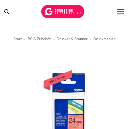
Zum
Inhalt
springen
Start
»
PC & Zubehör
»
Drucker & Scanner
»
Druckmedien