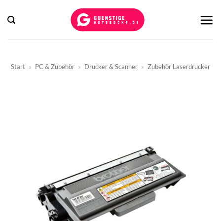
Zum
Inhalt
springen
Start
»
PC & Zubehör
»
Drucker & Scanner
»
Zubehör Laserdrucker