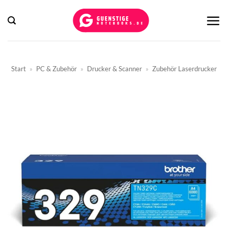
Zum
Inhalt
springen
Start
»
PC & Zubehör
»
Drucker & Scanner
»
Zubehör Laserdrucker